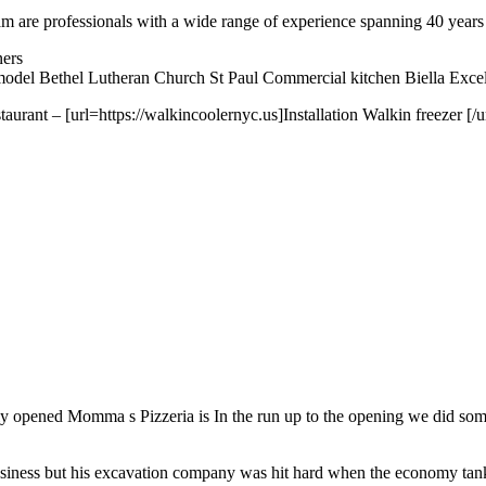
re professionals with a wide range of experience spanning 40 years A 
ners
odel Bethel Lutheran Church St Paul Commercial kitchen Biella Excel
urant – [url=https://walkincoolernyc.us]Installation Walkin freezer [/u
 opened Momma s Pizzeria is In the run up to the opening we did some
usiness but his excavation company was hit hard when the economy tan