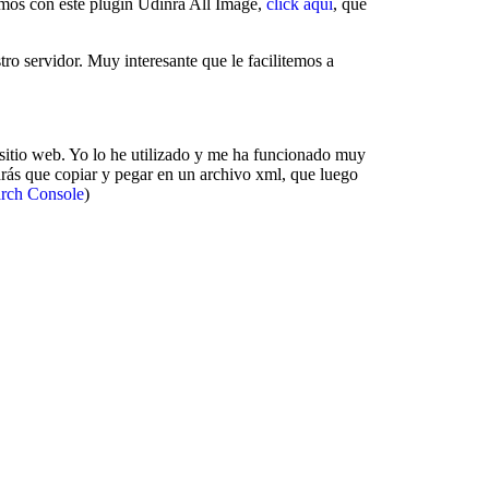
amos con este plugin Udinra All Image,
click aquí
, que
ro servidor. Muy interesante que le facilitemos a
sitio web. Yo lo he utilizado y me ha funcionado muy
ndrás que copiar y pegar en un archivo xml, que luego
earch Console
)