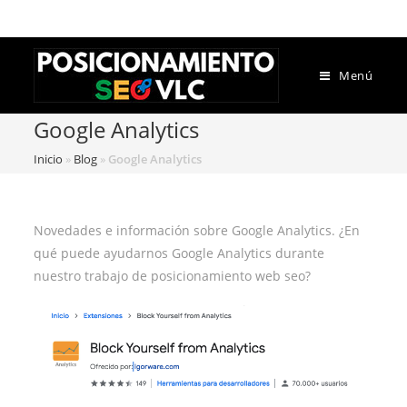
Menú
Google Analytics
Inicio
»
Blog
»
Google Analytics
Novedades e información sobre Google Analytics. ¿En
qué puede ayudarnos Google Analytics durante
nuestro trabajo de posicionamiento web seo?